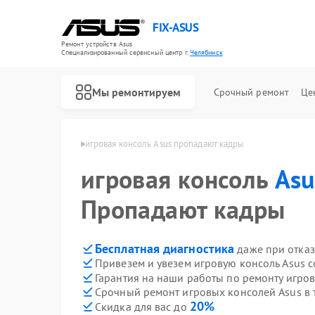
FIX-ASUS
Ремонт устройств Asus
Специализированный cервисный центр г.
Челябинск
Мы ремонтируем
Срочный ремонт
Це
й Asus в Челябинске
игровая консоль Asus пропадают кадры
игровая консоль
Asu
Пропадают кадры
Бесплатная диагностика
даже при отказ
Привезем и увезем игровую консоль Asus 
Гарантия на наши работы по ремонту игро
Срочный ремонт игровых консолей Asus в 
20%
Скидка для вас до
Ремонт материнских плат Asus