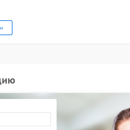
ны
цию