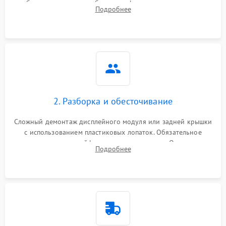
изображения, звука и работы периферии для сужения круга
Подробнее
возможных неисправностей перед вскрытием.
2. Разборка и обесточивание
Сложный демонтаж дисплейного модуля или задней крышки
с использованием пластиковых лопаток. Обязательное
отключение шлейфов матрицы и питания. Очистка
Подробнее
массивной системы охлаждения от скопившейся пыли.