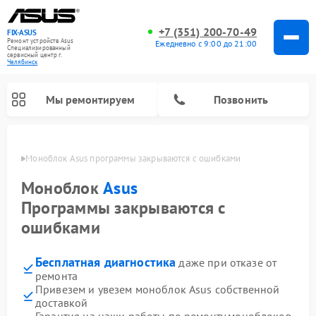
+7 (351) 200-70-49
FIX-ASUS
Ремонт устройств Asus
Ежедневно с 9:00 до 21:00
Специализированный
cервисный центр г.
Челябинск
Мы ремонтируем
Позвонить
инске
Моноблок Asus программы закрываются с ошибками
Моноблок
Asus
Программы закрываются с
ошибками
Бесплатная диагностика
даже при отказе от
ремонта
Привезем и увезем моноблок Asus собственной
доставкой