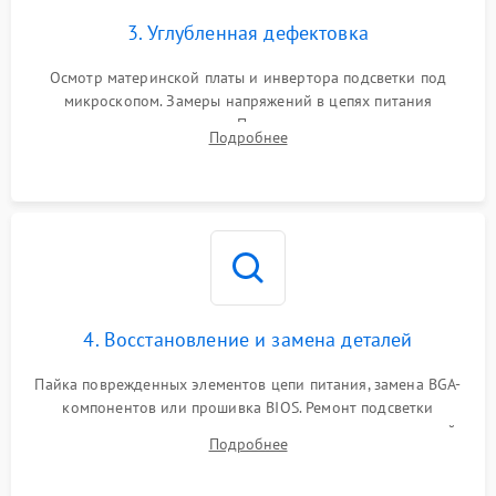
3. Углубленная дефектовка
Осмотр материнской платы и инвертора подсветки под
микроскопом. Замеры напряжений в цепях питания
процессора и видеокарты. Проверка состояния жесткого
Подробнее
диска и оперативной памяти с помощью POST-карт и
мультиметра.
4. Восстановление и замена деталей
Пайка поврежденных элементов цепи питания, замена BGA-
компонентов или прошивка BIOS. Ремонт подсветки
матрицы, замена неисправного накопителя на скоростной
Подробнее
SSD или установка новых модулей памяти.