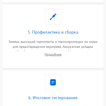
5. Профилактика и сборка
Замена высохшей термопасты и термопрокладок на чипах
для предотвращения перегрева. Аккуратная укладка
кабелей, подключение хрупких шлейфов матрицы и
Подробнее
надежная фиксация всех элементов внутри корпуса
моноблока.
6. Итоговое тестирование