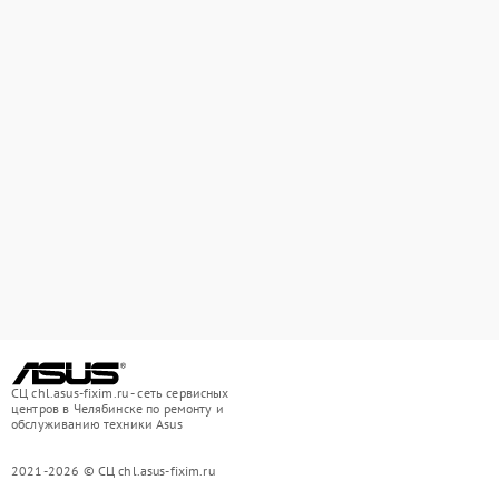
СЦ chl.asus-fixim.ru - сеть сервисных
центров в Челябинске по ремонту и
обслуживанию техники Asus
2021-2026 © СЦ chl.asus-fixim.ru