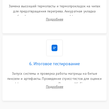
Замена высохшей термопасты и термопрокладок на чипах
для предотвращения перегрева. Аккуратная укладка
кабелей, подключение хрупких шлейфов матрицы и
Подробнее
надежная фиксация всех элементов внутри корпуса
моноблока.
6. Итоговое тестирование
Запуск системы и проверка работы матрицы на битые
пиксели и артефакты. Проведение стресс-тестов для оценки
эффективности охлаждения. Проверка Wi-Fi, камеры,
Подробнее
микрофона и всех портов перед выдачей устройства.