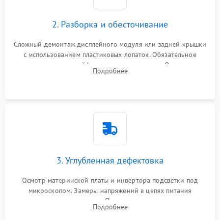
1000 ₽
Подробнее →
управления
Повреждение внутренних проводов
2. Разборка и обесточивание
Поломка батареи (если
2000 ₽
Подробнее →
есть)
Сложный демонтаж дисплейного модуля или задней крышки
Механические повреждения
с использованием пластиковых лопаток. Обязательное
Неисправность тачпада
отключение шлейфов матрицы и питания. Очистка
1500 ₽
Подробнее →
(если есть)
Подробнее
массивной системы охлаждения от скопившейся пыли.
Поломка веб-камеры
1000 ₽
Подробнее →
Неисправность
1000 ₽
Подробнее →
микрофона
Повреждение внутренних
1000 ₽
Подробнее →
3. Углубленная дефектовка
проводов
Осмотр материнской платы и инвертора подсветки под
Неисправность BIOS
1500 ₽
Подробнее →
микроскопом. Замеры напряжений в цепях питания
процессора и видеокарты. Проверка состояния жесткого
Подробнее
диска и оперативной памяти с помощью POST-карт и