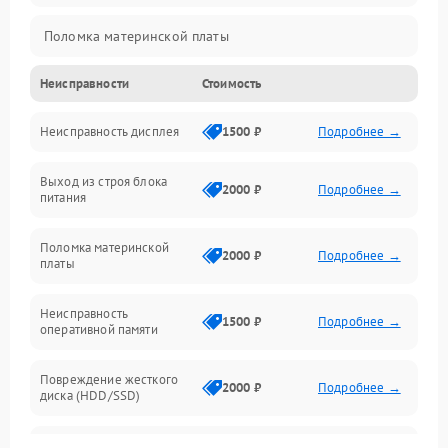
Поломка материнской платы
Неисправности
Стоимость
Неисправность системы охлаждения
Неисправность дисплея
1500 ₽
Подробнее →
Неисправность BIOS
Выход из строя блока
Повреждение корпуса
2000 ₽
Подробнее →
питания
Поломка аудиосистемы (динамики, разъёмы)
Поломка материнской
2000 ₽
Подробнее →
платы
Неисправность Wi-Fi модуля
Неисправность
1500 ₽
Подробнее →
оперативной памяти
Повреждение разъёмов (USB, HDMI и др.)
Повреждение жесткого
Поломка видеокарты
2000 ₽
Подробнее →
диска (HDD/SSD)
Неисправность процессора
Неисправность