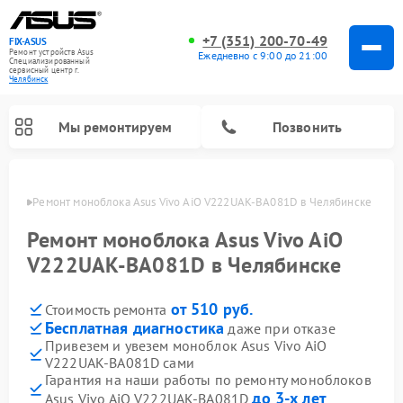
+7 (351) 200-70-49
FIX-ASUS
Ремонт устройств Asus
Ежедневно с 9:00 до 21:00
Специализированный
cервисный центр г.
Челябинск
Мы ремонтируем
Позвонить
инске
Ремонт моноблока Asus Vivo AiO V222UAK-BA081D в Челябинске
Ремонт моноблока Asus Vivo AiO
V222UAK-BA081D в Челябинске
от 510 руб.
Стоимость ремонта
Бесплатная диагностика
даже при отказе
Привезем и увезем моноблок Asus Vivo AiO
V222UAK-BA081D сами
Гарантия на наши работы по ремонту моноблоков
до 3-х лет
Asus Vivo AiO V222UAK-BA081D