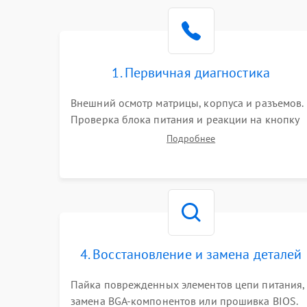
Поломка видеокарты
Неисправность процессора
1. Первичная диагностика
Повреждение жесткого диска (HDD / SSD)
Внешний осмотр матрицы, корпуса и разъемов.
Проверка блока питания и реакции на кнопку
Неисправность оперативной памяти
включения. Оценка изображения, звука и
Подробнее
работы периферии для сужения круга
возможных неисправностей перед вскрытием.
Выход из строя блока питания
Повреждение сенсорного экрана (если есть)
Поломка батареи (если есть)
4. Восстановление и замена деталей
Пайка поврежденных элементов цепи питания,
Неисправность кнопок управления
замена BGA-компонентов или прошивка BIOS.