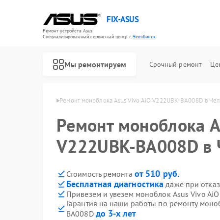
FIX-ASUS
Ремонт устройств Asus
Специализированный cервисный центр г.
Челябинск
Мы ремонтируем
Срочный ремонт
Це
 Asus в Челябинске
Ремонт моноблока Asus Vivo AiO V222UBK-BA008D в Че
Ремонт моноблока A
V222UBK-BA008D в 
от 510 руб.
Стоимость ремонта
Бесплатная диагностика
даже при отказ
Привезем и увезем моноблок Asus Vivo Ai
Гарантия на наши работы по ремонту моно
до 3-х лет
BA008D
Ремонт игровых консолей Asus
Ремонт материнских плат Asus