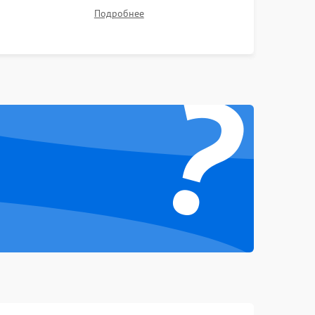
1000 ₽
Подробнее →
тестов для оценки эффективности охлаждения.
Подробнее
Проверка Wi-Fi, камеры, микрофона и всех
портов перед выдачей устройства.
1000 ₽
Подробнее →
?
1000 ₽
Подробнее →
1500 ₽
Подробнее →