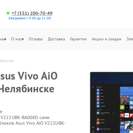
+7 (351) 200-70-49
Ежедневно с 9:00 до 21:00
ны
О нас
Отзывы
Доставка
Гарантии
Акции и скидки
Зая
лябинске
sus Vivo AiO
Челябинске
е
O V222UBK-BA008D сами
блоков Asus Vivo AiO V222UBK-