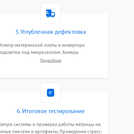
1500 ₽
Подробнее →
1000 ₽
Подробнее →
3. Углубленная дефектовка
Осмотр материнской платы и инвертора
1500 ₽
Подробнее →
подсветки под микроскопом. Замеры
напряжений в цепях питания процессора и
Подробнее
видеокарты. Проверка состояния жесткого
3000 ₽
Подробнее →
диска и оперативной памяти с помощью POST-
карт и мультиметра.
1000 ₽
Подробнее →
2000 ₽
Подробнее →
6. Итоговое тестирование
1500 ₽
Подробнее →
Запуск системы и проверка работы матрицы на
битые пиксели и артефакты. Проведение стресс-