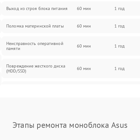
Выход из строя блока питания
60 мин
1 год
Поломка материнской платы
60 мин
1 год
Неисправность оперативной
60 мин
1 год
памяти
Повреждение жесткого диска
60 мин
1 год
(HDD/SSD)
Неисправность процессора
60 мин
1 год
Поломка видеокарты
60 мин
1 год
Этапы ремонта моноблока Asus
Повреждение разъемов (USB, HDMI
60 мин
1 год
и др.)