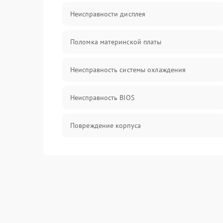
Неисправности дисплея
Поломка материнской платы
Неисправность системы охлаждения
Неисправность BIOS
Повреждение корпуса
Поломка аудиосистемы (динамики, разъёмы)
Неисправность Wi-Fi модуля
Повреждение разъёмов (USB, HDMI и др.)