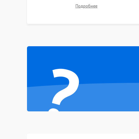
Ремонт подсветки матрицы, замена
Подробнее
Неисправность тачпада (если есть)
неисправного накопителя на скоростной SSD
или установка новых модулей памяти.
Поломка веб-камеры
Неисправность микрофона
?
Повреждение внутренних проводов
Механические повреждения