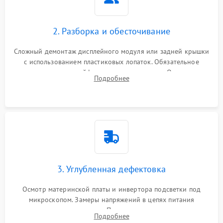
2. Разборка и обесточивание
Сложный демонтаж дисплейного модуля или задней крышки
с использованием пластиковых лопаток. Обязательное
отключение шлейфов матрицы и питания. Очистка
Подробнее
массивной системы охлаждения от скопившейся пыли.
3. Углубленная дефектовка
Осмотр материнской платы и инвертора подсветки под
микроскопом. Замеры напряжений в цепях питания
процессора и видеокарты. Проверка состояния жесткого
Подробнее
диска и оперативной памяти с помощью POST-карт и