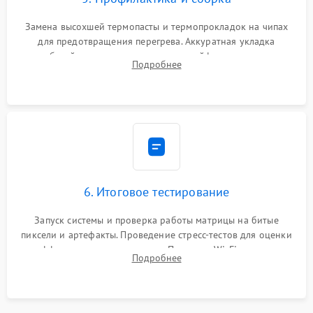
Замена высохшей термопасты и термопрокладок на чипах
для предотвращения перегрева. Аккуратная укладка
кабелей, подключение хрупких шлейфов матрицы и
Подробнее
надежная фиксация всех элементов внутри корпуса
моноблока.
6. Итоговое тестирование
Запуск системы и проверка работы матрицы на битые
пиксели и артефакты. Проведение стресс-тестов для оценки
эффективности охлаждения. Проверка Wi-Fi, камеры,
Подробнее
микрофона и всех портов перед выдачей устройства.