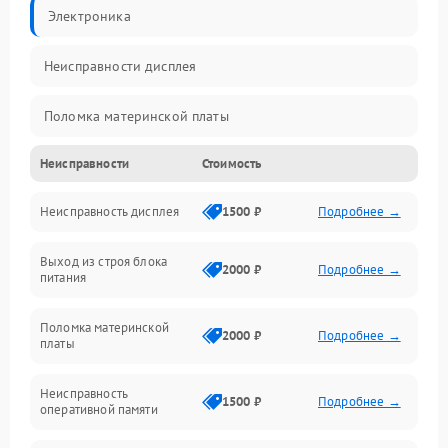
Электроника
Неисправности дисплея
Поломка материнской платы
Неисправности
Стоимость
Неисправность системы охлаждения
Неисправность дисплея
1500 ₽
Подробнее →
Неисправность BIOS
Выход из строя блока
Повреждение корпуса
2000 ₽
Подробнее →
питания
Поломка аудиосистемы (динамики, разъёмы)
Поломка материнской
2000 ₽
Подробнее →
платы
Неисправность Wi-Fi модуля
Неисправность
1500 ₽
Подробнее →
оперативной памяти
Повреждение разъёмов (USB, HDMI и др.)