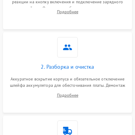
реакции на кнопку включения и подключение зарядного
устройства. Оценка потребления тока с помощью
Подробнее
лабораторного блока питания для локализации проблемы.
2. Разборка и очистка
Аккуратное вскрытие корпуса и обязательное отключение
шлейфа аккумулятора для обесточивания платы. Демонтаж
системы охлаждения, очистка кулера от пыли и удаление
Подробнее
высохшей термопасты с кристаллов чипов.