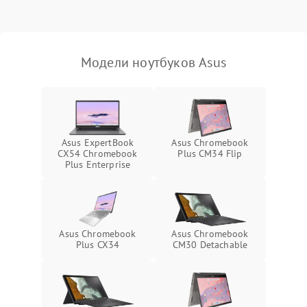
Выход из строя SSD или
HDD: медленная загрузка,
3000 ₽
Подробнее →
ошибки чтения,
пропадание диска
Модели ноутбуков Asus
Неисправность
оперативной памяти:
2000 ₽
Подробнее →
вылеты приложений,
синие экраны
Asus ExpertBook
Asus Chromebook
CX54 Chromebook
Plus CM34 Flip
Проблемы Wi‑Fi или
Plus Enterprise
2500 ₽
Подробнее →
Bluetooth модулей
Asus Chromebook
Asus Chromebook
Plus CX34
CM30 Detachable