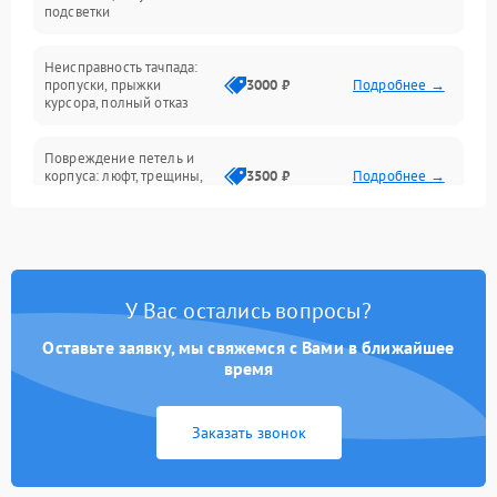
подсветки
Батарея
Неисправность тачпада:
Сеть и интернет
пропуски, прыжки
3000 ₽
Подробнее →
курсора, полный отказ
Система охлаждения
Повреждение петель и
корпуса: люфт, трещины,
3500 ₽
Подробнее →
деформация
Проблемы аккумулятора:
быстрая разрядка,
2500 ₽
Подробнее →
невозможность зарядки,
вздутие
У Вас остались вопросы?
Оставьте заявку, мы свяжемся с Вами в ближайшее
Неисправность зарядного
время
устройства или разъёма
2000 ₽
Подробнее →
питания
Заказать звонок
Перегрев из‑за пыли,
износа термопасты или
2500 ₽
Подробнее →
неисправности кулера