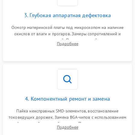
3. Глубокая аппаратная дефектовка
Осмотр материнской платы под микроскопом на наличие
окислов от влаги и прогаров. Замеры сопротивлений и
дежурных напряжений. Проверка цепей питания,
Подробнее
мультиконтроллера, процессора и видеочипа.
4. Компонентный ремонт и замена
Пайка неисправных SMD-элементов, восстановление
токоведущих дорожек. Замена BGA-чипов с использованием
инфракрасной паяльной станции. Прошивка микросхемы
Подробнее
BIOS или замена поврежденных портов USB