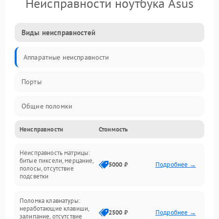
Неисправности ноутбука Asus
Виды неисправностей
Аппаратные неисправности
Порты
Общие поломки
Неисправности
Стоимость
Устройства
Неисправность матрицы:
Программные ошибки
битые пиксели, мерцание,
5000 ₽
Подробнее →
полосы, отсутствие
подсветки
Электрические и системные сбои
Поломка клавиатуры:
Интерфейсные проблемы
неработающие клавиши,
2500 ₽
Подробнее →
залипание, отсутствие