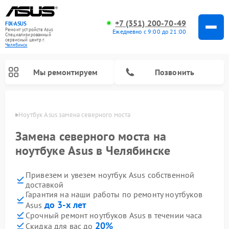
+7 (351) 200-70-49
FIX-ASUS
Ремонт устройств Asus
Ежедневно с 9:00 до 21:00
Специализированный
cервисный центр г.
Челябинск
Мы ремонтируем
Позвонить
инске
Ноутбук Asus замена северного моста
Замена северного моста на
ноутбуке Asus в Челябинске
Привезем и увезем ноутбук Asus собственной
доставкой
Гарантия на наши работы по ремонту ноутбуков
до 3-х лет
Asus
Срочный ремонт ноутбуков Asus в течении часа
20%
Скидка для вас до