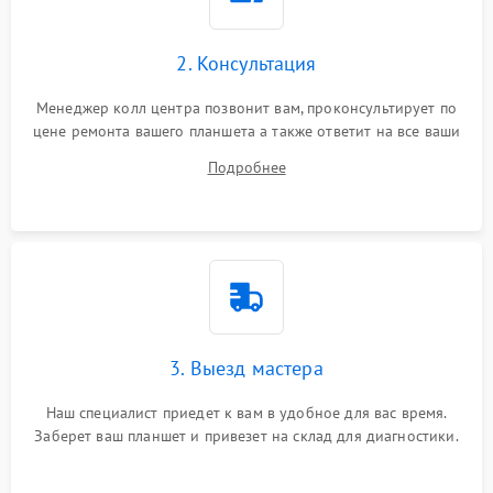
Сенсорное управление
2. Консультация
Проблемы с механикой
Менеджер колл центра позвонит вам, проконсультирует по
цене ремонта вашего планшета а также ответит на все ваши
Питание и аккумулятор
вопросы.
Подробнее
Кнопки и органы управления
Звук и аудио
Камеры
ПО
3. Выезд мастера
Наш специалист приедет к вам в удобное для вас время.
Заберет ваш планшет и привезет на склад для диагностики.