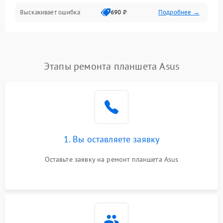
Выскакивает ошибка
690 ₽
Подробнее →
Перегрев и нестабильная работа
Влага и механические повреждения
Сеть и интернет
Этапы ремонта планшета Asus
Зарядка и разъёмы
Программные сбои
1. Вы оставляете заявку
Память и данные
Оставьте заявку на ремонт планшета Asus
Режим работы
Связь и беспроводные модули
Камера