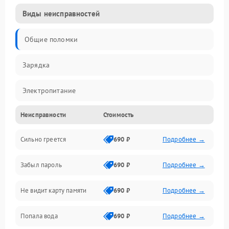
Виды неисправностей
Общие поломки
Зарядка
Электропитание
Неисправности
Стоимость
Экран и изображение
Сильно греется
690 ₽
Подробнее →
Дисплей
Забыл пароль
690 ₽
Подробнее →
Экран (дисплей)
Не видит карту памяти
690 ₽
Подробнее →
Связь
Попала вода
690 ₽
Подробнее →
Разговор (микрофон, динамик)