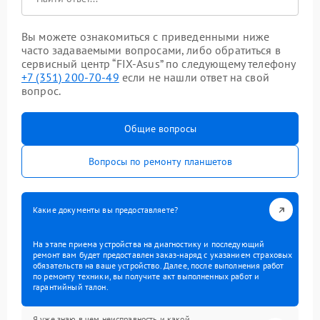
Вы можете ознакомиться с приведенными ниже
часто задаваемыми вопросами, либо обратиться в
сервисный центр “FIX-Asus” по следующему телефону
+7 (351) 200-70-49
если не нашли ответ на свой
вопрос.
Общие вопросы
Вопросы по ремонту планшетов
Какие документы вы предоставляете?
На этапе приема устройства на диагностику и последующий
ремонт вам будет предоставлен заказ-наряд с указанием страховых
обязательств на ваше устройство. Далее, после выполнения работ
по ремонту техники, вы получите акт выполненных работ и
гарантийный талон.
Я уже знаю в чем неисправность и какой