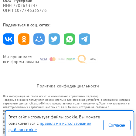
ООО "Русервис"
ИНН 7702633247
ОГРН 1077746335776
Поделиться в соц. сетях:
Мы принимаем
все формы оплаты
Политика конфиденциальности
Вся информация на сайте носит исключительно справочный характер.
Товарные знаки используются исключительно для описания устройств, в отношении которых
сервисные центры chl.asus-fixim.ru предоставляют услуги по ремонту. Услуги оказываются в
неавторизованных сервисных центрах chl.asus-fixim.ru, которые не связаны с
правообладателями товарных знаков или их официальными представителями.
Ремонт осуществляется для устройств, уже введенных в гражданский оборот в соответствии
Этот сайт использует файлы cookie. Вы можете
со статьей 1487 ГК РФ.
Использование товарных знаков не преследует цели индивидуализации услуг или введения
ознакомиться с
правилами использования
Согласен
потребителей в заблуждение, а служит для информирования о предоставляемых услугах по
файлов cookie
ремонту техники указанных брендов.
Представленная на сайте информация не является публичной офертой, определяемой