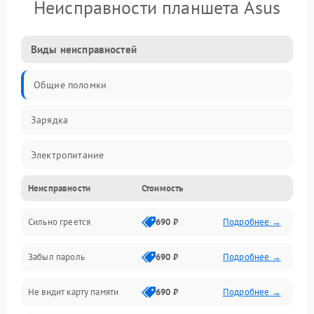
Неисправности планшета Asus
Виды неисправностей
Общие поломки
Зарядка
Электропитание
Неисправности
Стоимость
Экран и изображение
Сильно греется
690 ₽
Подробнее →
Дисплей
Забыл пароль
690 ₽
Подробнее →
Экран (дисплей)
Не видит карту памяти
690 ₽
Подробнее →
Связь