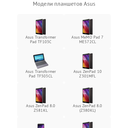
Модели планшетов Asus
Камера
Сенсорное управление
Проблемы с механикой
Asus Transformer
Asus MeMO Pad 7
Pad TF103C
ME572CL
Питание и аккумулятор
Кнопки и органы управления
Asus Transformer
Asus ZenPad 10
Pad TF303CL
Z301MFL
Звук и аудио
Камеры
Asus ZenPad 8.0
Asus ZenPad 8.0
ПО
Z581KL
(Z380KL)