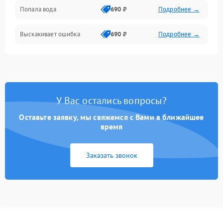
Попала вода
690 ₽
Подробнее →
Разговор (микрофон, динамик)
Выскакивает ошибка
690 ₽
Подробнее →
Перегрев и нестабильная работа
Влага и механические повреждения
Сеть и интернет
У Вас остались вопросы?
Зарядка и разъёмы
Оставьте заявку, мы свяжемся с Вами в ближайшее
время
Программные сбои
Заказать звонок
Память и данные
Режим работы
Связь и беспроводные модули