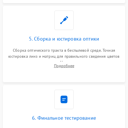
5. Сборка и юстировка оптики
Сборка оптического тракта в беспылевой среде. Точная
юстировка линз и матриц для правильного сведения цветов
и устранения размытия. Надежное подключение всех
Подробнее
шлейфов, установка датчиков и закрытие корпуса
устройства.
6. Финальное тестирование