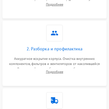
наличия артефактов (точки, пятна). Проверка работы
Подробнее
системы охлаждения по уровню шума вентиляторов.
2. Разборка и профилактика
Аккуратное вскрытие корпуса. Очистка внутренних
компонентов, фильтров и вентиляторов от накопившейся
пыли. Визуальный осмотр блока питания, балласта лампы и
Подробнее
материнской платы на наличие прогаров или вздутых
элементов.