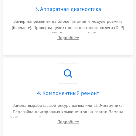
3. Аппаратная диагностика
Замер напряжений на блоке питания и модуле розжига
(балласте). Проверка целостности цветового колеса (DLP)
или поляризаторов (LCD). Тестирование DMD-чипа, датчиков
Подробнее
температуры и оптопар с помощью мультиметра и
осциллографа.
4. Компонентный ремонт
Замена выработавшей ресурс лампы или LED-источника.
Перепайка неисправных компонентов на платах. Замена
DMD-чипа при битых пикселях, установка нового цветового
Подробнее
колеса или восстановление сгоревших поляризационных
пленок.