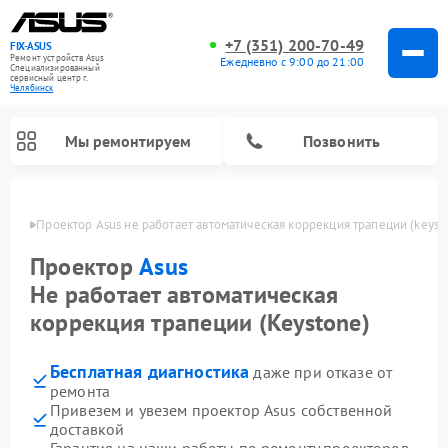
+7 (351) 200-70-49
FIX-ASUS
Ремонт устройств Asus
Ежедневно с 9:00 до 21:00
Специализированный
cервисный центр г.
Челябинск
Мы ремонтируем
Позвонить
инске
Проектор Asus не работает автоматическая коррекция трапеции (keyst
Проектор
Asus
Не работает автоматическая
коррекция трапеции (Keystone)
Бесплатная диагностика
даже при отказе от
ремонта
Привезем и увезем проектор Asus собственной
доставкой