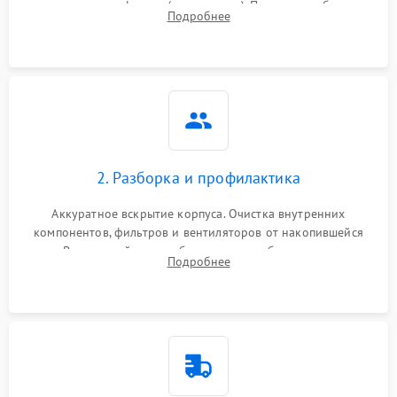
наличия артефактов (точки, пятна). Проверка работы
Подробнее
системы охлаждения по уровню шума вентиляторов.
2. Разборка и профилактика
Аккуратное вскрытие корпуса. Очистка внутренних
компонентов, фильтров и вентиляторов от накопившейся
пыли. Визуальный осмотр блока питания, балласта лампы и
Подробнее
материнской платы на наличие прогаров или вздутых
элементов.