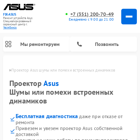
+7 (351) 200-70-49
FIX-ASUS
Ремонт устройств Asus
Ежедневно с 9:00 до 21:00
Специализированный
cервисный центр г.
Челябинск
Мы ремонтируем
Позвонить
инске
Проектор Asus шумы или помехи встроенных динамиков
Проектор
Asus
Шумы или помехи встроенных
динамиков
Бесплатная диагностика
даже при отказе от
ремонта
Привезем и увезем проектор Asus собственной
доставкой