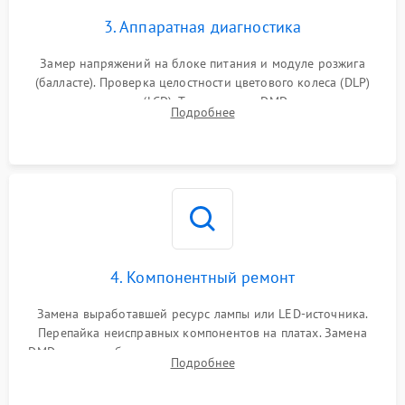
3. Аппаратная диагностика
Замер напряжений на блоке питания и модуле розжига
(балласте). Проверка целостности цветового колеса (DLP)
или поляризаторов (LCD). Тестирование DMD-чипа, датчиков
Подробнее
температуры и оптопар с помощью мультиметра и
осциллографа.
4. Компонентный ремонт
Замена выработавшей ресурс лампы или LED-источника.
Перепайка неисправных компонентов на платах. Замена
DMD-чипа при битых пикселях, установка нового цветового
Подробнее
колеса или восстановление сгоревших поляризационных
пленок.