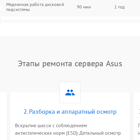
Медленная работа дисковой
90 мин
1 год
подсистемы
Ошибки чтения и записи данных
90 мин
1 год
Потеря данных
90 мин
1 год
Этапы ремонта сервера Asus
2. Разборка и аппаратный осмотр
Вскрытие шасси с соблюдением
антистатических норм (ESD). Детальный осмотр