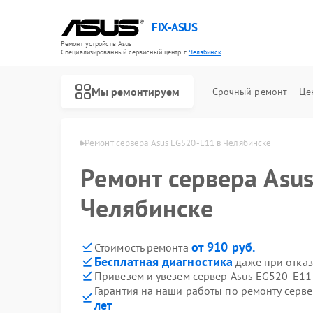
FIX-ASUS
Ремонт устройств Asus
Специализированный cервисный центр г.
Челябинск
Мы ремонтируем
Срочный ремонт
Це
в Asus в Челябинске
Ремонт сервера Asus EG520-E11 в Челябинске
Ремонт сервера Asu
Челябинске
от 910 руб.
Стоимость ремонта
Бесплатная диагностика
даже при отказ
Привезем и увезем сервер Asus EG520-E11
Гарантия на наши работы по ремонту серв
лет
Ремонт игровых консолей Asus
Ремонт материнских плат Asus