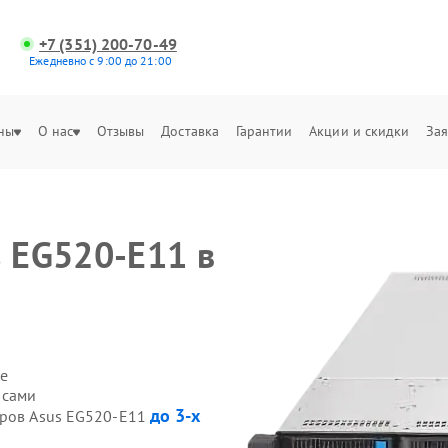
+7 (351) 200-70-49
Ежедневно с 9:00 до 21:00
ны
О нас
Отзывы
Доставка
Гарантии
Акции и скидки
Зая
s EG520-E11 в
е
 сами
до 3-х
еров Asus EG520-E11