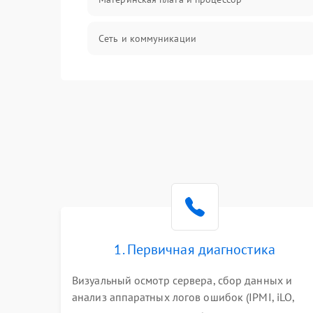
Сеть и коммуникации
BIOS / прошивки
Оперативная память
Корпус и механика
Контроллеры и интерфейсы
Виртуализация и сервисы
1. Первичная диагностика
Влага и внешние воздействия
Визуальный осмотр сервера, сбор данных и
анализ аппаратных логов ошибок (IPMI, iLO,
Программные сбои