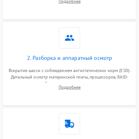
Подробнее
корпуса для быстрой локализации сбоя.
2. Разборка и аппаратный осмотр
Вскрытие шасси с соблюдением антистатических норм (ESD).
Детальный осмотр материнской платы, процессоров, RAID-
контроллеров и блоков питания на наличие термических
Подробнее
повреждений, прогаров или окислений.