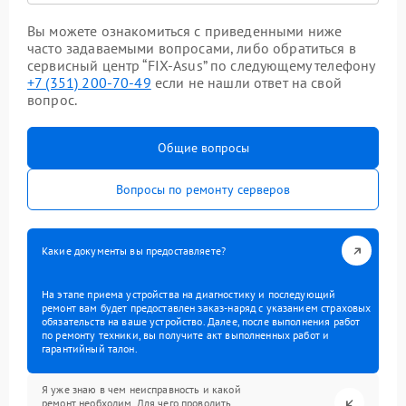
Вы можете ознакомиться с приведенными ниже
часто задаваемыми вопросами, либо обратиться в
сервисный центр “FIX-Asus” по следующему телефону
+7 (351) 200-70-49
если не нашли ответ на свой
вопрос.
Общие вопросы
Вопросы по ремонту серверов
Какие документы вы предоставляете?
На этапе приема устройства на диагностику и последующий
ремонт вам будет предоставлен заказ-наряд с указанием страховых
обязательств на ваше устройство. Далее, после выполнения работ
по ремонту техники, вы получите акт выполненных работ и
гарантийный талон.
Я уже знаю в чем неисправность и какой
ремонт необходим. Для чего проводить