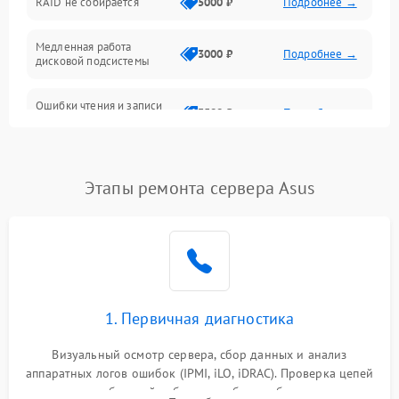
RAID не собирается
5000 ₽
Подробнее →
Корпус и механика
Медленная работа
3000 ₽
Подробнее →
дисковой подсистемы
Контроллеры и интерфейсы
Ошибки чтения и записи
Виртуализация и сервисы
3500 ₽
Подробнее →
данных
Влага и внешние воздействия
Потеря данных
5000 ₽
Подробнее →
Этапы ремонта сервера Asus
Программные сбои
Общие поломки
Система охлаждения
1. Первичная диагностика
Режим работы
Визуальный осмотр сервера, сбор данных и анализ
аппаратных логов ошибок (IPMI, iLO, iDRAC). Проверка цепей
Влага и внешные воздействия
питания и базовой работоспособности без вскрытия