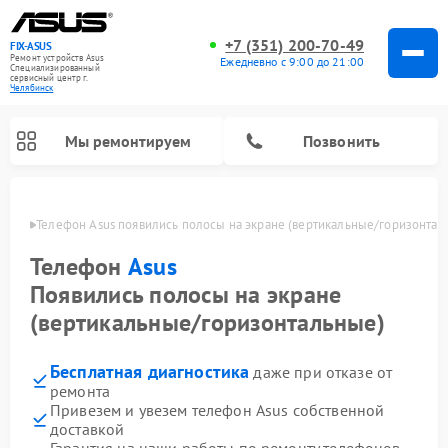
+7 (351) 200-70-49
FIX-ASUS
Ремонт устройств Asus
Ежедневно с 9:00 до 21:00
Специализированный
cервисный центр г.
Челябинск
Мы ремонтируем
Позвонить
инске
Телефон Asus появились полосы на экране (вертикальные/горизонтал
Телефон
Asus
Появились полосы на экране
(вертикальные/горизонтальные)
Бесплатная диагностика
даже при отказе от
ремонта
Привезем и увезем телефон Asus собственной
доставкой