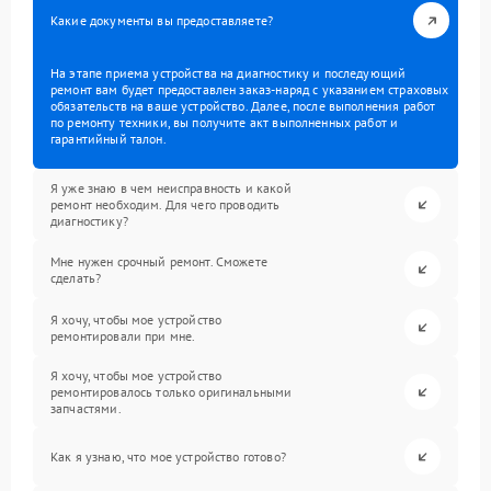
Какие документы вы предоставляете?
На этапе приема устройства на диагностику и последующий
ремонт вам будет предоставлен заказ-наряд с указанием страховых
обязательств на ваше устройство. Далее, после выполнения работ
по ремонту техники, вы получите акт выполненных работ и
гарантийный талон.
Я уже знаю в чем неисправность и какой
ремонт необходим. Для чего проводить
диагностику?
Мне нужен срочный ремонт. Сможете
сделать?
Я хочу, чтобы мое устройство
ремонтировали при мне.
Я хочу, чтобы мое устройство
ремонтировалось только оригинальными
запчастями.
Как я узнаю, что мое устройство готово?