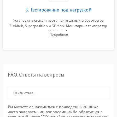
6. Тестирование под нагрузкой
Установка в стенд и прогон длительных стресс-тестов
FurMark, Superposition и 3DMark. Мониторинг температур
графического чипа и Hot Spot. Проверка на отсутствие
Подробнее
артефактов изображения, вылетов драйвера и зависаний.
FAQ. Ответы на вопросы
Вы можете ознакомиться с приведенными ниже
часто задаваемыми вопросами, либо обратиться в
сервисный центр “FIX-Asus” по следующему телефону