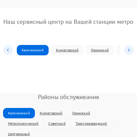
Наш сервисный центр на Вашей станции метро
Калининский
Курчатовский
Ленинский
Металлур
Районы обслуживания
Калининский
Курчатовский
Ленинский
Металлургический
Советский
Тракторозаводский
Центральный