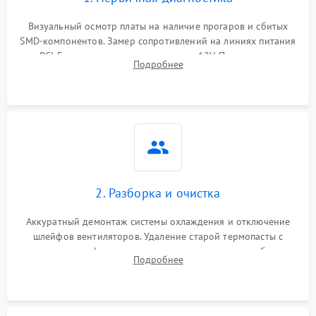
Визуальный осмотр платы на наличие прогаров и сбитых
SMD-компонентов. Замер сопротивлений на линиях питания
PCI-E и дополнительных разъемах 12V. Проверка на
Подробнее
короткое замыкание основных дросселей питания GPU и
памяти.
2. Разборка и очистка
Аккуратный демонтаж системы охлаждения и отключение
шлейфов вентиляторов. Удаление старой термопасты с
кристалла графического чипа и термопрокладок с банок
Подробнее
памяти и зоны VRM. Очистка платы от пыли и окислов.