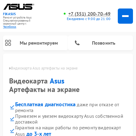
+7 (351) 200-70-49
FIX-ASUS
Ремонт устройств Asus
Ежедневно с 9:00 до 21:00
Специализированный
cервисный центр г.
Челябинск
Мы ремонтируем
Позвонить
инске
Видеокарта Asus артефакты на экране
Видеокарта
Asus
Артефакты на экране
Бесплатная диагностика
даже при отказе от
ремонта
Привезем и увезем видеокарту Asus собственной
доставкой
Гарантия на наши работы по ремонту видеокарт
до 3-х лет
Asus