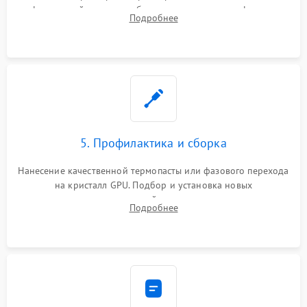
инфракрасной станции реболлинг или замена графического
Подробнее
чипа и дефектной памяти GDDR. Прошивка BIOS
программатором.
5. Профилактика и сборка
Нанесение качественной термопасты или фазового перехода
на кристалл GPU. Подбор и установка новых
термопрокладок правильной толщины на память и цепи
Подробнее
питания. Монтаж радиатора и бэкплейта, подключение и
проверка кулеров.