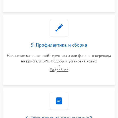
программатором.
5. Профилактика и сборка
Нанесение качественной термопасты или фазового перехода
на кристалл GPU. Подбор и установка новых
термопрокладок правильной толщины на память и цепи
Подробнее
питания. Монтаж радиатора и бэкплейта, подключение и
проверка кулеров.
6. Тестирование под нагрузкой