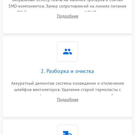
SMD-компонентов. Замер сопротивлений на линиях питания
Механические повреждения
PCI-E и дополнительных разъемах 12V. Проверка на
Подробнее
короткое замыкание основных дросселей питания GPU и
Режим работы
памяти.
ПО/Микропрограмма
2. Разборка и очистка
Аккуратный демонтаж системы охлаждения и отключение
шлейфов вентиляторов. Удаление старой термопасты с
кристалла графического чипа и термопрокладок с банок
Подробнее
памяти и зоны VRM. Очистка платы от пыли и окислов.