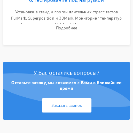
Установка в стенд и прогон длительных стресс-тестов
FurMark, Superposition и 3DMark. Мониторинг температур
графического чипа и Hot Spot. Проверка на отсутствие
Подробнее
артефактов изображения, вылетов драйвера и зависаний.
У Вас остались вопросы?
Оставьте заявку, мы свяжемся с Вами в ближайшее
время
Заказать звонок