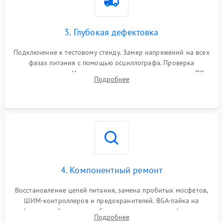
3. Глубокая дефектовка
Подключение к тестовому стенду. Замер напряжений на всех
фазах питания с помощью осциллографа. Проверка
инициализации. Использование специализированного ПО
Подробнее
MATS
4. Компонентный ремонт
Восстановление цепей питания, замена пробитых мосфетов,
ШИМ-контроллеров и предохранителей. BGA-пайка на
инфракрасной станции реболлинг или замена графического
Подробнее
чипа и дефектной памяти GDDR. Прошивка BIOS