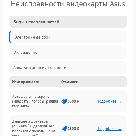
Неисправности видеокарты Asus
Виды неисправностей
Электронные сбои
Охлаждение
Аппаратные неисправности
Неисправности
Стоимость
Перегрев и термопроблемы
Артефакты на экране
Видео
(квадраты, полосы, рваная
3500 ₽
Подробнее →
картинка)
Программные ошибки
Зависания драйвера
(ошибка “Видеодрайвер
Интерфейсные и коммуникационные проблемы
2500 ₽
Подробнее →
перестал отвечать и был
восстановлен”)