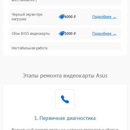
Питание
Черный экран при
4000 ₽
Подробнее →
нагрузке
Электропитание
Сбои BIOS видеокарты
3000 ₽
Подробнее →
ПО
Нестабильная работа
Электронные компоненты
после обновления
2000 ₽
Подробнее →
драйверов
Интерфейсы
Этапы ремонта видеокарты Asus
Общие поломки
Система охлаждения
Экран (дисплей)
1. Первичная диагностика
Программные сбои
Визуальный осмотр платы на наличие прогаров и сбитых